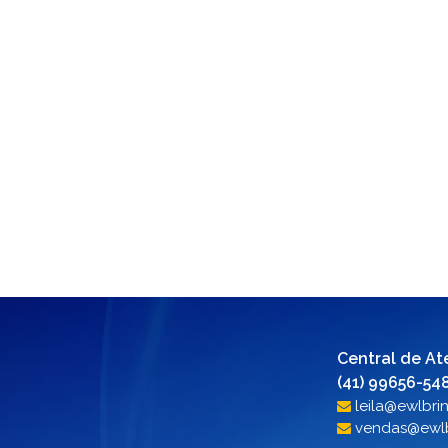
Central de At
(41) 99656-548
leila@ewlbri
vendas@ewlb