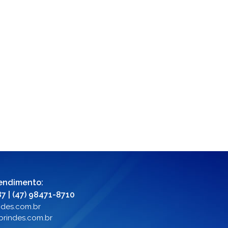
endimento:
7 | (47) 98471-8710
ndes.com.br
rindes.com.br